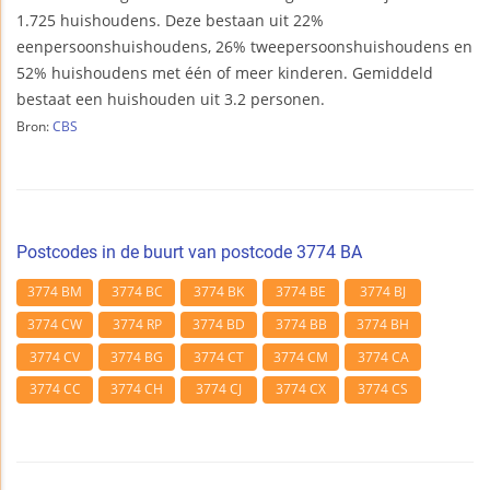
1.725 huishoudens. Deze bestaan uit 22%
eenpersoonshuishoudens, 26% tweepersoonshuishoudens en
52% huishoudens met één of meer kinderen. Gemiddeld
bestaat een huishouden uit 3.2 personen.
Bron:
CBS
Postcodes in de buurt van postcode 3774 BA
3774 BM
3774 BC
3774 BK
3774 BE
3774 BJ
3774 CW
3774 RP
3774 BD
3774 BB
3774 BH
3774 CV
3774 BG
3774 CT
3774 CM
3774 CA
3774 CC
3774 CH
3774 CJ
3774 CX
3774 CS