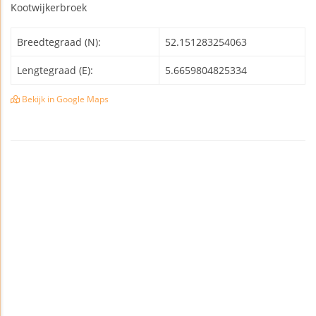
Kootwijkerbroek
Breedtegraad (N):
52.151283254063
Lengtegraad (E):
5.6659804825334
Bekijk in Google Maps