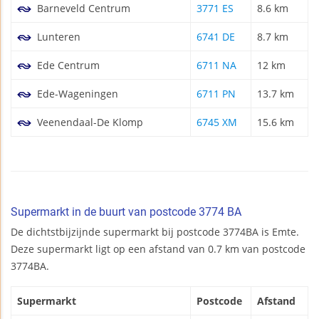
Barneveld Centrum
3771 ES
8.6 km
Lunteren
6741 DE
8.7 km
Ede Centrum
6711 NA
12 km
Ede-Wageningen
6711 PN
13.7 km
Veenendaal-De Klomp
6745 XM
15.6 km
Supermarkt in de buurt van postcode 3774 BA
De dichtstbijzijnde supermarkt bij postcode 3774BA is Emte.
Deze supermarkt ligt op een afstand van 0.7 km van postcode
3774BA.
Supermarkt
Postcode
Afstand