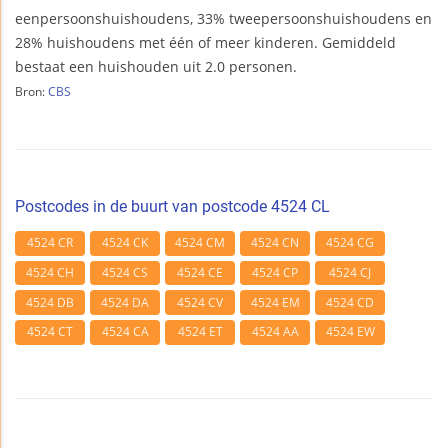
eenpersoonshuishoudens, 33% tweepersoonshuishoudens en
28% huishoudens met één of meer kinderen. Gemiddeld
bestaat een huishouden uit 2.0 personen.
Bron:
CBS
Postcodes in de buurt van postcode 4524 CL
4524 CR
4524 CK
4524 CM
4524 CN
4524 CG
4524 CH
4524 CS
4524 CE
4524 CP
4524 CJ
4524 DB
4524 DA
4524 CV
4524 EM
4524 CD
4524 CT
4524 CA
4524 ET
4524 AA
4524 EW