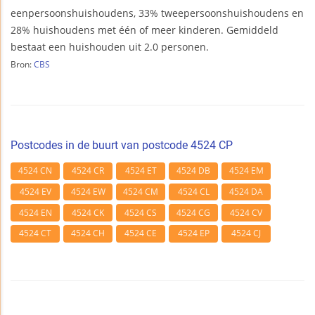
eenpersoonshuishoudens, 33% tweepersoonshuishoudens en
28% huishoudens met één of meer kinderen. Gemiddeld
bestaat een huishouden uit 2.0 personen.
Bron:
CBS
Postcodes in de buurt van postcode 4524 CP
4524 CN
4524 CR
4524 ET
4524 DB
4524 EM
4524 EV
4524 EW
4524 CM
4524 CL
4524 DA
4524 EN
4524 CK
4524 CS
4524 CG
4524 CV
4524 CT
4524 CH
4524 CE
4524 EP
4524 CJ