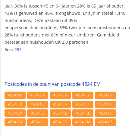
jaar, 30% is tussen 45 en 64 jaar en 28% is 65 jaar of ouder.
43% is gehuwed en 40% is ongehuwd. Er zijn in totaal 1.140
huishoudens. Deze bestaan uit 39%
eenpersoonshuishoudens, 33% tweepersoonshuishoudens en
28% huishoudens met één of meer kinderen. Gemiddeld
bestaat een huishouden uit 2.0 personen.
Bron:
CBS
Postcodes in de buurt van postcode 4524 EM
4524 DB
4524 DA
4524 EN
4524 CP
4524 EP
4524 CR
4524 CV
4524 CN
4524 ET
4524 CT
4524 EV
4524 EZ
4524 CS
4524 CL
4524 ER
4524 EW
4524 ES
4524 CG
4524 CM
4524 CZ