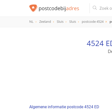
NL
Zeeland
Sluis
Sluis
postcode 4524
p
postcode
4524 ED
4524 E
D
Algemene informatie postcode 4524 ED