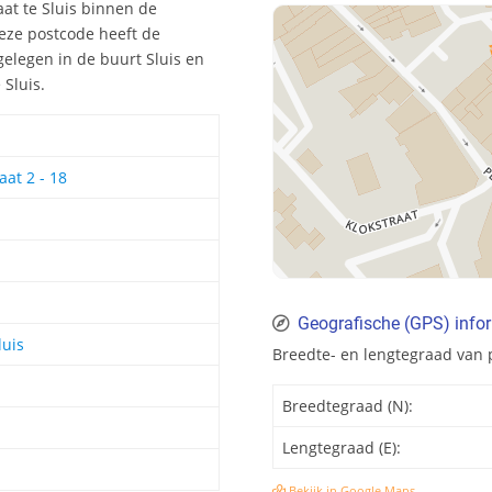
at te Sluis binnen de
Deze postcode heeft de
elegen in de buurt Sluis en
 Sluis.
at 2 - 18
Geografische (GPS) info
luis
Breedte- en lengtegraad van 
Breedtegraad (N):
Lengtegraad (E):
Bekijk in Google Maps