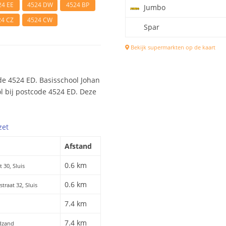
24 EE
4524 DW
4524 BP
Jumbo
24 CZ
4524 CW
Spar
Bekijk supermarkten op de kaart
de 4524 ED. Basisschool Johan
ol bij postcode 4524 ED. Deze
zet
Afstand
0.6 km
t 30, Sluis
0.6 km
straat 32, Sluis
7.4 km
7.4 km
dzand