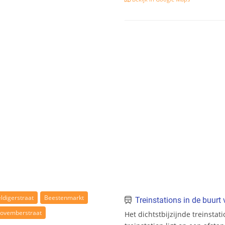
ldigerstraat
Beestenmarkt
Treinstations in de buur
Novemberstraat
Het dichtstbijzijnde treinstat