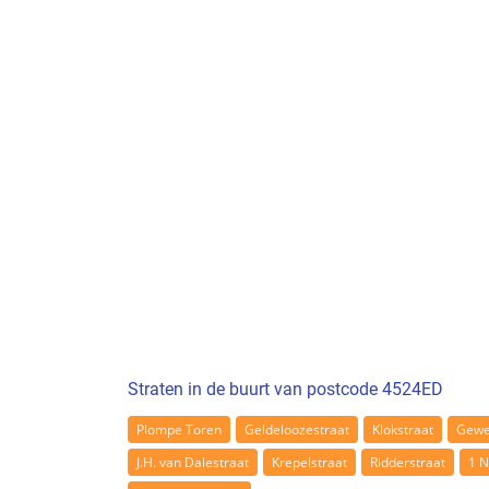
Straten in de buurt van postcode 4524ED
Plompe Toren
Geldeloozestraat
Klokstraat
Gewe
J.H. van Dalestraat
Krepelstraat
Ridderstraat
1 