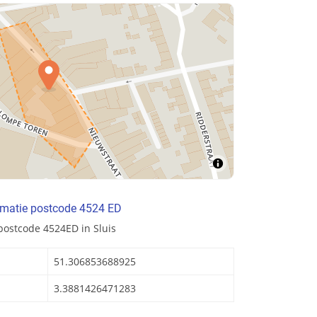
rmatie postcode 4524 ED
postcode 4524ED in Sluis
51.306853688925
3.3881426471283