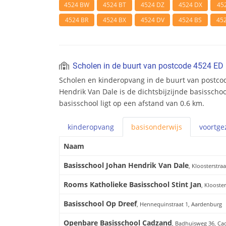
4524 BW
4524 BT
4524 DZ
4524 DX
45
4524 BR
4524 BX
4524 DV
4524 BS
45
Scholen in de buurt van postcode 4524 ED
Scholen en kinderopvang in de buurt van postco
Hendrik Van Dale is de dichtsbijzijnde basisscho
basisschool ligt op een afstand van 0.6 km.
kinderopvang
basis
onderwijs
voortge
Naam
Basisschool Johan Hendrik Van Dale
, Kloosterstraa
Rooms Katholieke Basisschool Stint Jan
, Klooster
Basisschool Op Dreef
, Hennequinstraat 1, Aardenburg
Openbare Basisschool Cadzand
, Badhuisweg 36, Ca