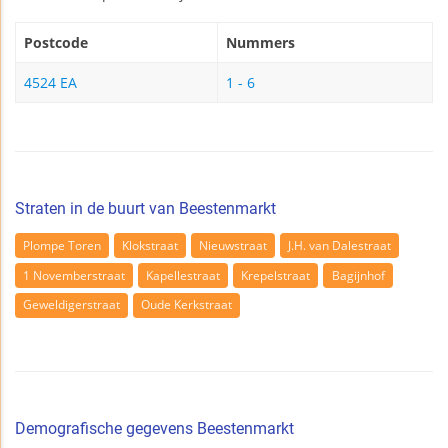
Postcode
Nummers
4524 EA
1 - 6
Straten in de buurt van Beestenmarkt
Plompe Toren
Klokstraat
Nieuwstraat
J.H. van Dalestraat
1 Novemberstraat
Kapellestraat
Krepelstraat
Bagijnhof
Geweldigerstraat
Oude Kerkstraat
Demografische gegevens Beestenmarkt