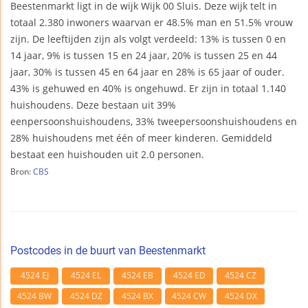
Beestenmarkt ligt in de wijk Wijk 00 Sluis. Deze wijk telt in
totaal 2.380 inwoners waarvan er 48.5% man en 51.5% vrouw
zijn. De leeftijden zijn als volgt verdeeld: 13% is tussen 0 en
14 jaar, 9% is tussen 15 en 24 jaar, 20% is tussen 25 en 44
jaar, 30% is tussen 45 en 64 jaar en 28% is 65 jaar of ouder.
43% is gehuwed en 40% is ongehuwd. Er zijn in totaal 1.140
huishoudens. Deze bestaan uit 39%
eenpersoonshuishoudens, 33% tweepersoonshuishoudens en
28% huishoudens met één of meer kinderen. Gemiddeld
bestaat een huishouden uit 2.0 personen.
Bron:
CBS
Postcodes in de buurt van Beestenmarkt
4524 EJ
4524 EL
4524 EB
4524 ED
4524 CZ
4524 BW
4524 DZ
4524 BX
4524 CW
4524 DX