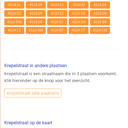
4524 EL
4524 ER
4524 ES
4524 EJ
4524 EA
4524 ED
4524 EP
4524 EZ
4524 EB
4524 DV
4524 DW
4524 EE
4524 EC
4524 EH
4524 BV
4524 CZ
4524 BW
4524 BT
4524 CT
4524 CW
Krepelstraat in andere plaatsen
Krepelstraat is een straatnaam die in 3 plaatsen voorkomt.
Klik hieronder op de knop voor het overzicht.
Krepelstraat (alle plaatsen)
Krepelstraat op de kaart