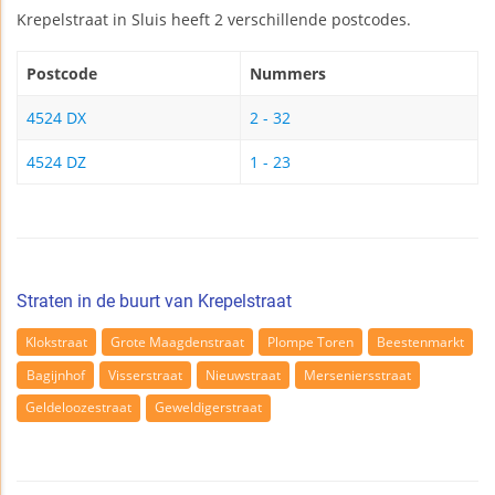
Krepelstraat in Sluis heeft 2 verschillende postcodes.
Postcode
Nummers
4524 DX
2 - 32
4524 DZ
1 - 23
Straten in de buurt van Krepelstraat
Klokstraat
Grote Maagdenstraat
Plompe Toren
Beestenmarkt
Bagijnhof
Visserstraat
Nieuwstraat
Merseniersstraat
Geldeloozestraat
Geweldigerstraat