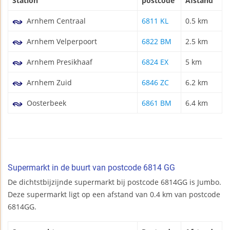
Station
postcode
Afstand
Arnhem Centraal
6811 KL
0.5 km
Arnhem Velperpoort
6822 BM
2.5 km
Arnhem Presikhaaf
6824 EX
5 km
Arnhem Zuid
6846 ZC
6.2 km
Oosterbeek
6861 BM
6.4 km
Supermarkt in de buurt van postcode 6814 GG
De dichtstbijzijnde supermarkt bij postcode 6814GG is Jumbo.
Deze supermarkt ligt op een afstand van 0.4 km van postcode
6814GG.