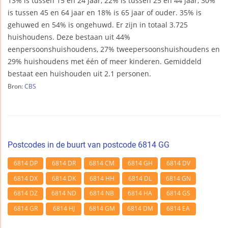
13% is tussen 15 en 24 jaar, 22% is tussen 25 en 44 jaar, 30%
is tussen 45 en 64 jaar en 18% is 65 jaar of ouder. 35% is
gehuwed en 54% is ongehuwd. Er zijn in totaal 3.725
huishoudens. Deze bestaan uit 44%
eenpersoonshuishoudens, 27% tweepersoonshuishoudens en
29% huishoudens met één of meer kinderen. Gemiddeld
bestaat een huishouden uit 2.1 personen.
Bron:
CBS
Postcodes in de buurt van postcode 6814 GG
6814 DP
6814 DR
6814 CM
6814 GH
6814 DV
6814 DX
6814 DK
6814 HH
6814 DL
6814 GN
6814 DZ
6814 ND
6814 NB
6814 HA
6814 GS
6814 GR
6814 HJ
6814 GM
6814 DM
6814 EA