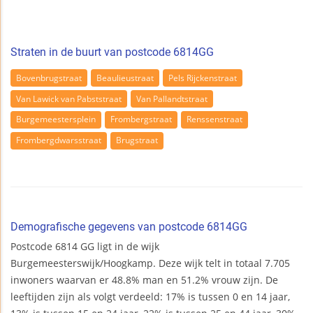
Straten in de buurt van postcode 6814GG
Bovenbrugstraat
Beaulieustraat
Pels Rijckenstraat
Van Lawick van Pabststraat
Van Pallandtstraat
Burgemeestersplein
Frombergstraat
Renssenstraat
Frombergdwarsstraat
Brugstraat
Demografische gegevens van postcode 6814GG
Postcode 6814 GG ligt in de wijk
Burgemeesterswijk/Hoogkamp. Deze wijk telt in totaal 7.705
inwoners waarvan er 48.8% man en 51.2% vrouw zijn. De
leeftijden zijn als volgt verdeeld: 17% is tussen 0 en 14 jaar,