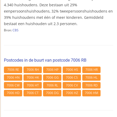
4.340 huishoudens. Deze bestaan uit 29%
eenpersoonshuishoudens, 32% tweepersoonshuishoudens en
39% huishoudens met één of meer kinderen. Gemiddeld
bestaat een huishouden uit 2.3 personen.
Bron:
CBS
Postcodes in de buurt van postcode 7006 RB
7006 RE
7006 RH
7006 HP
7006 HS
7006 HR
7006 HN
7006 HK
7006 GG
7006 CS
7006 HL
7006 CW
7006 HT
7006 RL
7006 CV
7006 RD
7006 HD
7006 CT
7006 DG
7006 HZ
7006 HM