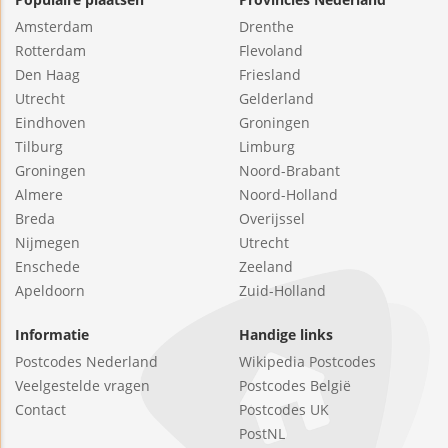
Amsterdam
Drenthe
Rotterdam
Flevoland
Den Haag
Friesland
Utrecht
Gelderland
Eindhoven
Groningen
Tilburg
Limburg
Groningen
Noord-Brabant
Almere
Noord-Holland
Breda
Overijssel
Nijmegen
Utrecht
Enschede
Zeeland
Apeldoorn
Zuid-Holland
Informatie
Handige links
Postcodes Nederland
Wikipedia Postcodes
Veelgestelde vragen
Postcodes België
Contact
Postcodes UK
PostNL