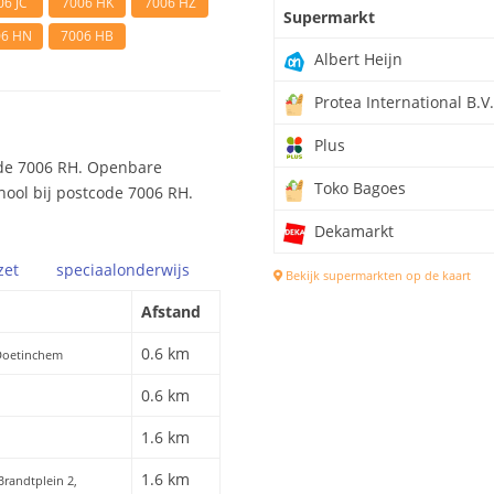
06 JC
7006 HK
7006 HZ
Supermarkt
06 HN
7006 HB
Albert Heijn
Protea International B.V.
Plus
ode 7006 RH. Openbare
Toko Bagoes
hool bij postcode 7006 RH.
Dekamarkt
zet
speciaal
onderwijs
Bekijk supermarkten op de kaart
Afstand
0.6 km
Doetinchem
0.6 km
1.6 km
1.6 km
 Brandtplein 2,