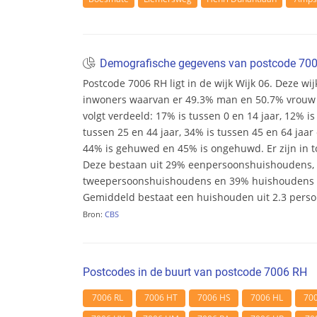
Demografische gegevens van postcode 70
Postcode 7006 RH ligt in de wijk Wijk 06. Deze wijk
inwoners waarvan er 49.3% man en 50.7% vrouw zij
volgt verdeeld: 17% is tussen 0 en 14 jaar, 12% is
tussen 25 en 44 jaar, 34% is tussen 45 en 64 jaar 
44% is gehuwed en 45% is ongehuwd. Er zijn in t
Deze bestaan uit 29% eenpersoonshuishoudens,
tweepersoonshuishoudens en 39% huishoudens m
Gemiddeld bestaat een huishouden uit 2.3 pers
Bron:
CBS
Postcodes in de buurt van postcode 7006 RH
7006 RL
7006 HT
7006 HS
7006 HL
70