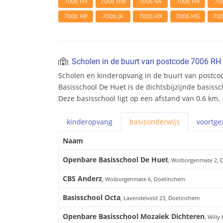
7006 HV
7006 HM
7006 RA
7006 HR
70
7006 HP
7006 JA
7006 HX
7006 HG
70
Scholen in de buurt van postcode 7006 RH
Scholen en kinderopvang in de buurt van postc
Basisschool De Huet is de dichtsbijzijnde basissc
Deze basisschool ligt op een afstand van 0.6 km.
kinderopvang
basis
onderwijs
voortge
Naam
Openbare Basisschool De Huet
, Wolborgenmate 2, 
CBS Anderz
, Wolborgenmate 6, Doetinchem
Basisschool Octa
, Lavendelveld 23, Doetinchem
Openbare Basisschool Mozaiek Dichteren
, Willy