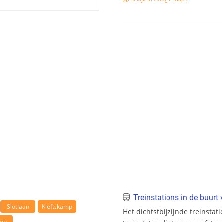
Treinstations in de buur
Slotlaan
Kieftskamp
Het dichtstbijzijnde treinsta
en