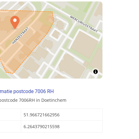
rmatie postcode 7006 RH
 postcode 7006RH in Doetinchem
51.966721662956
6.2643790215598