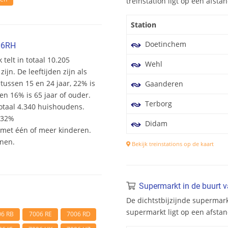
treinstation ligt op een afst
Station
Doetinchem
06RH
 telt in totaal 10.205
Wehl
n. De leeftijden zijn als
 tussen 15 en 24 jaar, 22% is
Gaanderen
en 16% is 65 jaar of ouder.
Terborg
otaal 4.340 huishoudens.
 32%
Didam
et één of meer kinderen.
onen.
Bekijk treinstations op de kaart
Supermarkt in de buurt 
De dichtstbijzijnde supermark
supermarkt ligt op een afsta
06 RB
7006 RE
7006 RD