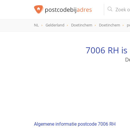
NL
Gelderland
Doetinchem
Doetinchem
p
postcode
7006 RH
7006 RH is
D
Algemene informatie postcode 7006 RH