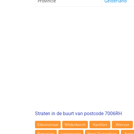
Provincie
Gelderland
Straten in de buurt van postcode 7006RH
Edisonstraat
Wildenborch
Hackfort
Wiersse
Boesmate
Liemersweg
Henri Dunantlaan
Amps