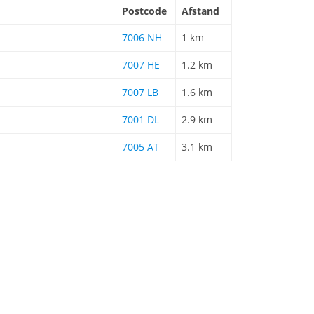
Postcode
Afstand
7006 NH
1 km
7007 HE
1.2 km
7007 LB
1.6 km
7001 DL
2.9 km
7005 AT
3.1 km