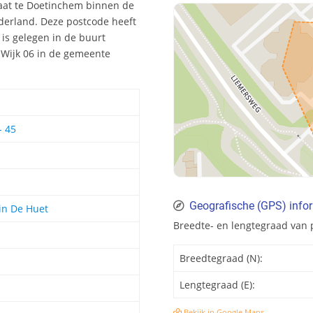
raat te Doetinchem binnen de
derland. Deze postcode heeft
is gelegen in de buurt
k Wijk 06 in de gemeente
- 45
Geografische (GPS) info
in De Huet
Breedte- en lengtegraad van
Breedtegraad (N):
Lengtegraad (E):
Bekijk in Google Maps