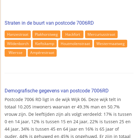
Straten in de buurt van postcode 7006RD
Hanzestraat
Plakhorstweg
Hackfort
Mercuriusstraat
Wildenborch
Kieftskamp
Houtmolenstraat
Westermaatweg
Wiersse
Ampèrestraat
Demografische gegevens van postcode 7006RD
Postcode 7006 RD ligt in de wijk Wijk 06. Deze wijk telt in
totaal 10.205 inwoners waarvan er 49.3% man en 50.7%
vrouw zijn. De leeftijden zijn als volgt verdeeld: 17% is tussen
0 en 14 jaar, 12% is tussen 15 en 24 jaar, 22% is tussen 25 en
44 jaar, 34% is tussen 45 en 64 jaar en 16% is 65 jaar of
ouder. 44% is gehuwed en 45% is ongehuwd. Er zijn in totaal