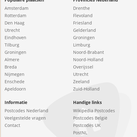
Amsterdam
Drenthe
Rotterdam
Flevoland
Den Haag
Friesland
Utrecht
Gelderland
Eindhoven
Groningen
Tilburg
Limburg
Groningen
Noord-Brabant
Almere
Noord-Holland
Breda
Overijssel
Nijmegen
Utrecht
Enschede
Zeeland
Apeldoorn
Zuid-Holland
Informatie
Handige links
Postcodes Nederland
Wikipedia Postcodes
Veelgestelde vragen
Postcodes België
Contact
Postcodes UK
PostNL