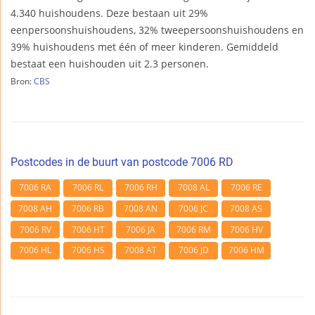
4.340 huishoudens. Deze bestaan uit 29%
eenpersoonshuishoudens, 32% tweepersoonshuishoudens en
39% huishoudens met één of meer kinderen. Gemiddeld
bestaat een huishouden uit 2.3 personen.
Bron:
CBS
Postcodes in de buurt van postcode 7006 RD
7006 RA
7006 RL
7006 RH
7008 AL
7006 RE
7008 AH
7006 RB
7008 AN
7006 JC
7008 AS
7006 RV
7006 HT
7006 JA
7006 RM
7006 HV
7006 HL
7006 HS
7008 AT
7006 JD
7006 HM