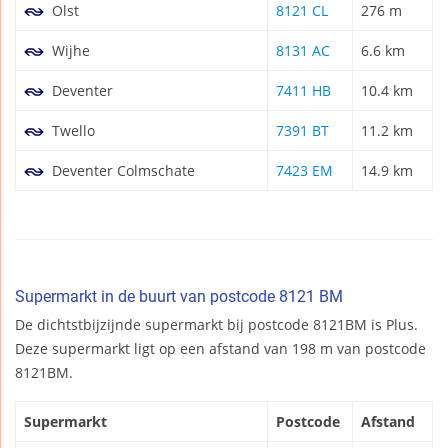
Olst
8121 CL
276 m
Wijhe
8131 AC
6.6 km
Deventer
7411 HB
10.4 km
Twello
7391 BT
11.2 km
Deventer Colmschate
7423 EM
14.9 km
Supermarkt in de buurt van postcode 8121 BM
De dichtstbijzijnde supermarkt bij postcode 8121BM is Plus.
Deze supermarkt ligt op een afstand van 198 m van postcode
8121BM.
Supermarkt
Postcode
Afstand