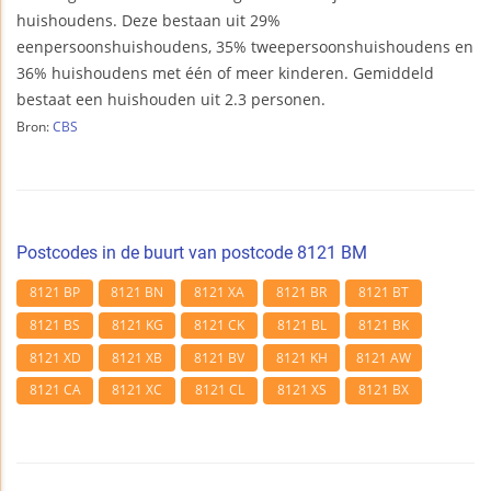
huishoudens. Deze bestaan uit 29%
eenpersoonshuishoudens, 35% tweepersoonshuishoudens en
36% huishoudens met één of meer kinderen. Gemiddeld
bestaat een huishouden uit 2.3 personen.
Bron:
CBS
Postcodes in de buurt van postcode 8121 BM
8121 BP
8121 BN
8121 XA
8121 BR
8121 BT
8121 BS
8121 KG
8121 CK
8121 BL
8121 BK
8121 XD
8121 XB
8121 BV
8121 KH
8121 AW
8121 CA
8121 XC
8121 CL
8121 XS
8121 BX