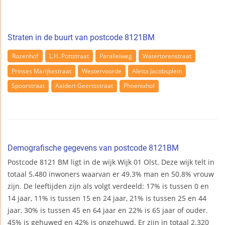
Straten in de buurt van postcode 8121BM
Rozenhof
L.H. Pottstraat
Parallelweg
Watertorenstraat
Prinses Marijkestraat
Westervoorde
Aletta Jacobsplein
Spoorstraat
Aaldert Geertsstraat
Phoenixhof
Demografische gegevens van postcode 8121BM
Postcode 8121 BM ligt in de wijk Wijk 01 Olst. Deze wijk telt in
totaal 5.480 inwoners waarvan er 49.3% man en 50.8% vrouw
zijn. De leeftijden zijn als volgt verdeeld: 17% is tussen 0 en
14 jaar, 11% is tussen 15 en 24 jaar, 21% is tussen 25 en 44
jaar, 30% is tussen 45 en 64 jaar en 22% is 65 jaar of ouder.
45% is gehuwed en 42% is ongehuwd. Er zijn in totaal 2.320