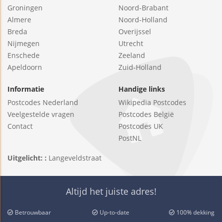
Groningen
Noord-Brabant
Almere
Noord-Holland
Breda
Overijssel
Nijmegen
Utrecht
Enschede
Zeeland
Apeldoorn
Zuid-Holland
Informatie
Handige links
Postcodes Nederland
Wikipedia Postcodes
Veelgestelde vragen
Postcodes België
Contact
Postcodes UK
PostNL
Uitgelicht: :
Langeveldstraat
Altijd het juiste adres!
Betrouwbaar
Up-to-date
100% dekking