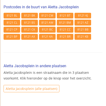
Postcodes in de buurt van Aletta Jacobsplein
8121 BL
8121 BK
8121 CM
8121 BT
8121 KJ
8121 CL
8121 BS
8121 AW
8121 BM
8121 AZ
8121 CP
8121 CK
8121 BC
8121 CC
8121 BB
8121 BP
8121 AX
8121 KA
8121 BR
8121 KB
Aletta Jacobsplein in andere plaatsen
Aletta Jacobsplein is een straatnaam die in 3 plaatsen
voorkomt. Klik hieronder op de knop voor het overzicht.
Aletta Jacobsplein (alle plaatsen)