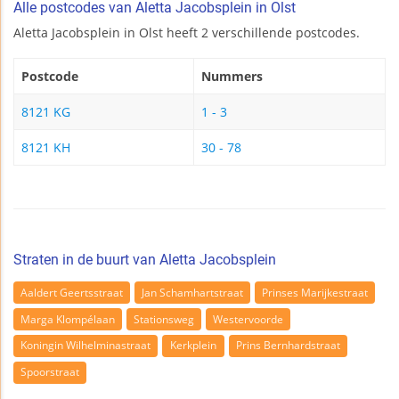
Alle postcodes van Aletta Jacobsplein in Olst
Aletta Jacobsplein in Olst heeft 2 verschillende postcodes.
Postcode
Nummers
8121 KG
1 - 3
8121 KH
30 - 78
Straten in de buurt van Aletta Jacobsplein
Aaldert Geertsstraat
Jan Schamhartstraat
Prinses Marijkestraat
Marga Klompélaan
Stationsweg
Westervoorde
Koningin Wilhelminastraat
Kerkplein
Prins Bernhardstraat
Spoorstraat