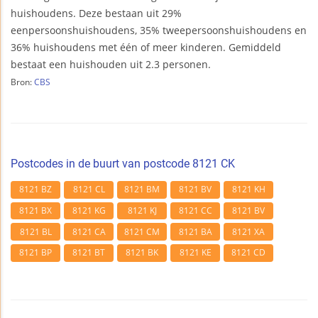
huishoudens. Deze bestaan uit 29%
eenpersoonshuishoudens, 35% tweepersoonshuishoudens en
36% huishoudens met één of meer kinderen. Gemiddeld
bestaat een huishouden uit 2.3 personen.
Bron:
CBS
Postcodes in de buurt van postcode 8121 CK
8121 BZ
8121 CL
8121 BM
8121 BV
8121 KH
8121 BX
8121 KG
8121 KJ
8121 CC
8121 BV
8121 BL
8121 CA
8121 CM
8121 BA
8121 XA
8121 BP
8121 BT
8121 BK
8121 KE
8121 CD