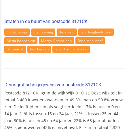
Straten in de buurt van postcode 8121CK
Industrieweg
Stationsweg
Kerkplein
Jan Hooglandstraat
Aletta Jacobsplein
Marga Klompélaan
Rosa Manushof
de Gaarde
Averbergen
Jan Schamhartstraat
Demografische gegevens van postcode 8121CK
Postcode 8121 CK ligt in de wijk Wijk 01 Olst. Deze wijk telt in
totaal 5.480 inwoners waarvan er 49.3% man en 50.8% vrouw
zijn. De leeftijden zijn als volgt verdeeld: 17% is tussen 0 en
14 jaar, 11% is tussen 15 en 24 jaar, 21% is tussen 25 en 44
jaar, 30% is tussen 45 en 64 jaar en 22% is 65 jaar of ouder.
45% is gehuwed en 42% is ongehuwd. Er zijn in totaal 2.320