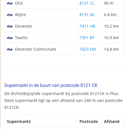
Olst
8121 CL
90 m
Wijhe
8131 AC
6.8 km
Deventer
7411 HB
10.2 km
Twello
7391 BT
10.9 km
Deventer Colmschate
7423 EM
14.8 km
Supermarkt in de buurt van postcode 8121 CK
De dichtstbijzijnde supermarkt bij postcode 8121CK is Plus.
Deze supermarkt ligt op een afstand van 240 m van postcode
8121CK.
Supermarkt
Postcode
Afstand