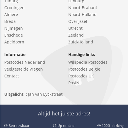
Tilburg
Limburg
Groningen
Noord-Brabant
Almere
Noord-Holland
Breda
Overijssel
Nijmegen
Utrecht
Enschede
Zeeland
Apeldoorn
Zuid-Holland
Informatie
Handige links
Postcodes Nederland
Wikipedia Postcodes
Veelgestelde vragen
Postcodes België
Contact
Postcodes UK
PostNL
Uitgelicht: :
Jan van Eyckstraat
Altijd het juiste adres!
Betrouwbaar
Up-to-date
100% dekking