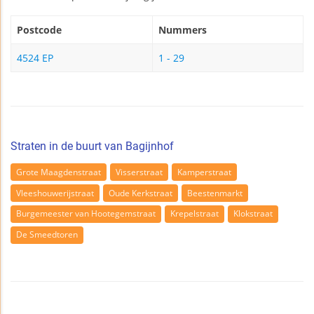
Postcode
Nummers
4524 EP
1 - 29
Straten in de buurt van Bagijnhof
Grote Maagdenstraat
Visserstraat
Kamperstraat
Vleeshouwerijstraat
Oude Kerkstraat
Beestenmarkt
Burgemeester van Hootegemstraat
Krepelstraat
Klokstraat
De Smeedtoren