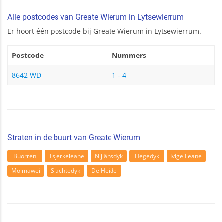
Alle postcodes van Greate Wierum in Lytsewierrum
Er hoort één postcode bij Greate Wierum in Lytsewierrum.
Postcode
Nummers
8642 WD
1 - 4
Straten in de buurt van Greate Wierum
Buorren
Tsjerkeleane
Nijlânsdyk
Hegedyk
Ivige Leane
Molmawei
Slachtedyk
De Heide