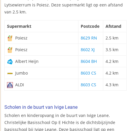
Lytsewierrum is Poiesz. Deze supermarkt ligt op een afstand
van 2.5 km.
Supermarkt
Postcode
Afstand
Poiesz
8629 RN
2.5 km
Poiesz
8602 XJ
3.5 km
Albert Heijn
8604 BH
4.2 km
Jumbo
8603 CS
4.2 km
ALDI
8603 CS
4.3 km
Scholen in de buurt van Ivige Leane
Scholen en kinderopvang in de buurt van Ivige Leane.
Christelijke Basisschool Op E Hichte is de dichtsbijzijnde
basisschool bij Ivige Leane. Deze basisschool ligt op een