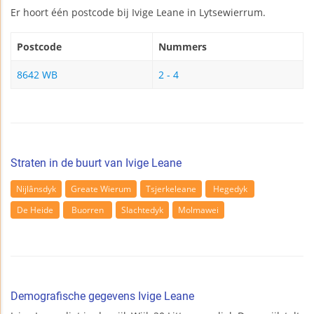
Er hoort één postcode bij Ivige Leane in Lytsewierrum.
Postcode
Nummers
8642 WB
2 - 4
Straten in de buurt van Ivige Leane
Nijlânsdyk
Greate Wierum
Tsjerkeleane
Hegedyk
De Heide
Buorren
Slachtedyk
Molmawei
Demografische gegevens Ivige Leane