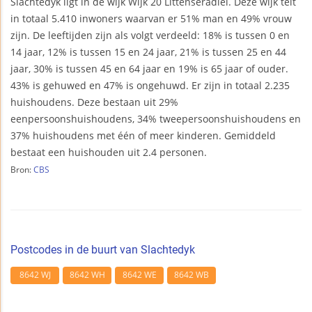
Slachtedyk ligt in de wijk Wijk 20 Littenseradiel. Deze wijk telt
in totaal 5.410 inwoners waarvan er 51% man en 49% vrouw
zijn. De leeftijden zijn als volgt verdeeld: 18% is tussen 0 en
14 jaar, 12% is tussen 15 en 24 jaar, 21% is tussen 25 en 44
jaar, 30% is tussen 45 en 64 jaar en 19% is 65 jaar of ouder.
43% is gehuwed en 47% is ongehuwd. Er zijn in totaal 2.235
huishoudens. Deze bestaan uit 29%
eenpersoonshuishoudens, 34% tweepersoonshuishoudens en
37% huishoudens met één of meer kinderen. Gemiddeld
bestaat een huishouden uit 2.4 personen.
Bron:
CBS
Postcodes in de buurt van Slachtedyk
8642 WJ
8642 WH
8642 WE
8642 WB