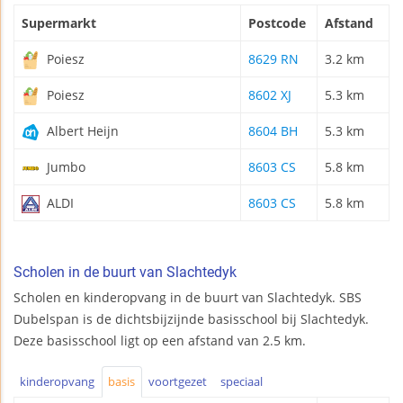
Supermarkt
Postcode
Afstand
Poiesz
8629 RN
3.2 km
Poiesz
8602 XJ
5.3 km
Albert Heijn
8604 BH
5.3 km
Jumbo
8603 CS
5.8 km
ALDI
8603 CS
5.8 km
Scholen in de buurt van Slachtedyk
Scholen en kinderopvang in de buurt van Slachtedyk. SBS
Dubelspan is de dichtsbijzijnde basisschool bij Slachtedyk.
Deze basisschool ligt op een afstand van 2.5 km.
kinderopvang
basis
voortgezet
speciaal