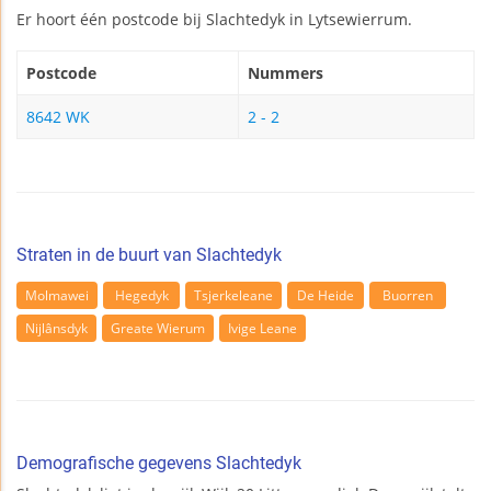
Er hoort één postcode bij Slachtedyk in Lytsewierrum.
Postcode
Nummers
8642 WK
2 - 2
Straten in de buurt van Slachtedyk
Molmawei
Hegedyk
Tsjerkeleane
De Heide
Buorren
Nijlânsdyk
Greate Wierum
Ivige Leane
Demografische gegevens Slachtedyk