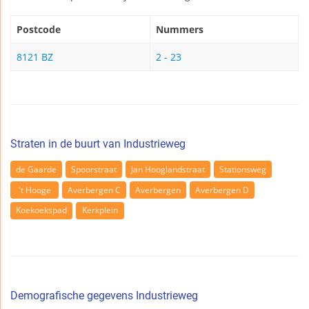
Postcode
Nummers
8121 BZ
2 - 23
Straten in de buurt van Industrieweg
de Gaarde
Spoorstraat
Jan Hooglandstraat
Stationsweg
't Hooge
Averbergen C
Averbergen
Averbergen D
Koekoekspad
Kerkplein
Demografische gegevens Industrieweg