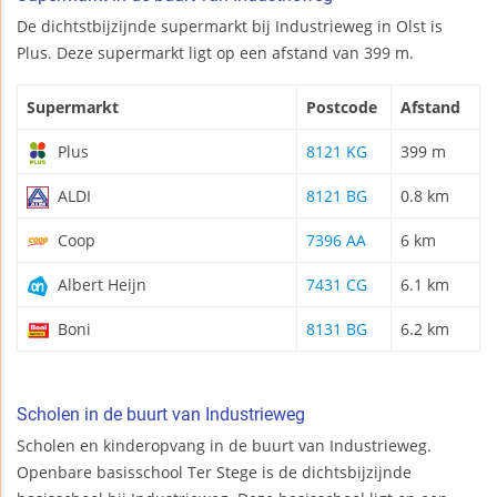
De dichtstbijzijnde supermarkt bij Industrieweg in Olst is
Plus. Deze supermarkt ligt op een afstand van 399 m.
Supermarkt
Postcode
Afstand
Plus
8121 KG
399 m
ALDI
8121 BG
0.8 km
Coop
7396 AA
6 km
Albert Heijn
7431 CG
6.1 km
Boni
8131 BG
6.2 km
Scholen in de buurt van Industrieweg
Scholen en kinderopvang in de buurt van Industrieweg.
Openbare basisschool Ter Stege is de dichtsbijzijnde