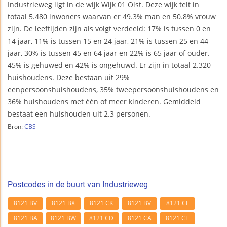
Industrieweg ligt in de wijk Wijk 01 Olst. Deze wijk telt in
totaal 5.480 inwoners waarvan er 49.3% man en 50.8% vrouw
zijn. De leeftijden zijn als volgt verdeeld: 17% is tussen 0 en
14 jaar, 11% is tussen 15 en 24 jaar, 21% is tussen 25 en 44
jaar, 30% is tussen 45 en 64 jaar en 22% is 65 jaar of ouder.
45% is gehuwed en 42% is ongehuwd. Er zijn in totaal 2.320
huishoudens. Deze bestaan uit 29%
eenpersoonshuishoudens, 35% tweepersoonshuishoudens en
36% huishoudens met één of meer kinderen. Gemiddeld
bestaat een huishouden uit 2.3 personen.
Bron:
CBS
Postcodes in de buurt van Industrieweg
8121 BV
8121 BX
8121 CK
8121 BV
8121 CL
8121 BA
8121 BW
8121 CD
8121 CA
8121 CE