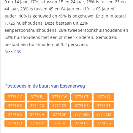
0 en 14 jaar, 17% is tussen 15 en 24 jaar, 23% is tussen 25 en
44 jaar, 23% is tussen 45 en 64 jaar en 11% is 65 jaar of
ouder. 46% is gehuwed en 49% is ongehuwd. Er zijn in totaal
1.725 huishoudens. Deze bestaan uit 22%
eenpersoonshuishoudens, 26% tweepersoonshuishoudens en
52% huishoudens met één of meer kinderen. Gemiddeld
bestaat een huishouden uit 3.2 personen.
Bron:
CBS
Postcodes in de buurt van Essenerweg
3774 CV
3774 BJ
3774 CW
3774 CT
3774 CJ
3774 BC
3774 CX
3774 CS
3774 CR
3774 BE
3774 BA
3774 CH
3774 SK
3774 BG
3774 CM
3774 BD
3774 BM
3774 BH
3774 CZ
3774 SG