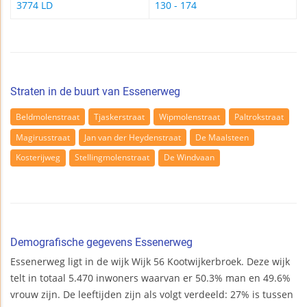
3774 LD
130 - 174
Straten in de buurt van Essenerweg
Beldmolenstraat
Tjaskerstraat
Wipmolenstraat
Paltrokstraat
Magirusstraat
Jan van der Heydenstraat
De Maalsteen
Kosterijweg
Stellingmolenstraat
De Windvaan
Demografische gegevens Essenerweg
Essenerweg ligt in de wijk Wijk 56 Kootwijkerbroek. Deze wijk
telt in totaal 5.470 inwoners waarvan er 50.3% man en 49.6%
vrouw zijn. De leeftijden zijn als volgt verdeeld: 27% is tussen