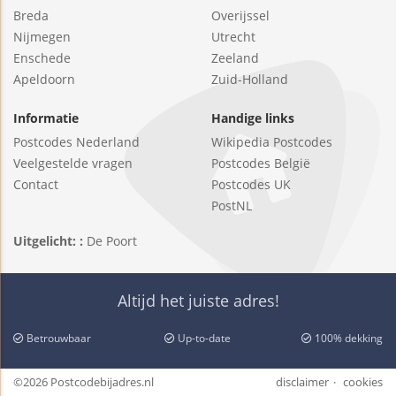
Breda
Overijssel
Nijmegen
Utrecht
Enschede
Zeeland
Apeldoorn
Zuid-Holland
Informatie
Handige links
Postcodes Nederland
Wikipedia Postcodes
Veelgestelde vragen
Postcodes België
Contact
Postcodes UK
PostNL
Uitgelicht: :
De Poort
Altijd het juiste adres!
Betrouwbaar
Up-to-date
100% dekking
©2026 Postcodebijadres.nl
disclaimer
cookies