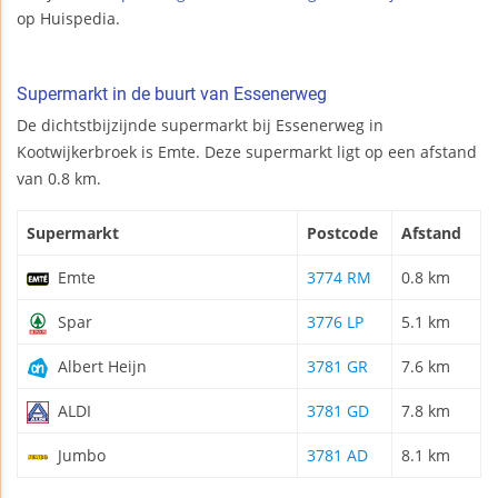
op Huispedia.
Supermarkt in de buurt van Essenerweg
De dichtstbijzijnde supermarkt bij Essenerweg in
Kootwijkerbroek is Emte. Deze supermarkt ligt op een afstand
van 0.8 km.
Supermarkt
Postcode
Afstand
Emte
3774 RM
0.8 km
Spar
3776 LP
5.1 km
Albert Heijn
3781 GR
7.6 km
ALDI
3781 GD
7.8 km
Jumbo
3781 AD
8.1 km