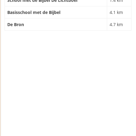
School met de Bijbel De Lichtboei
1.4 km
Basisschool met de Bijbel
4.1 km
De Bron
4.7 km