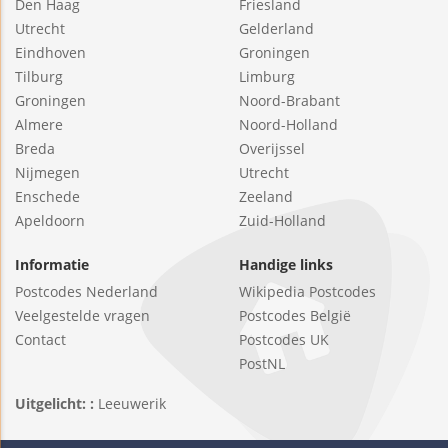
Den Haag
Friesland
Utrecht
Gelderland
Eindhoven
Groningen
Tilburg
Limburg
Groningen
Noord-Brabant
Almere
Noord-Holland
Breda
Overijssel
Nijmegen
Utrecht
Enschede
Zeeland
Apeldoorn
Zuid-Holland
Informatie
Handige links
Postcodes Nederland
Wikipedia Postcodes
Veelgestelde vragen
Postcodes België
Contact
Postcodes UK
PostNL
Uitgelicht: :
Leeuwerik