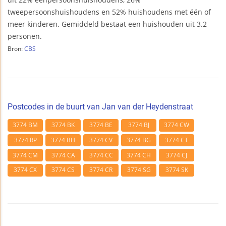
tweepersoonshuishoudens en 52% huishoudens met één of
meer kinderen. Gemiddeld bestaat een huishouden uit 3.2
personen.
Bron:
CBS
Postcodes in de buurt van Jan van der Heydenstraat
3774 BM
3774 BK
3774 BE
3774 BJ
3774 CW
3774 RP
3774 BH
3774 CV
3774 BG
3774 CT
3774 CM
3774 CA
3774 CC
3774 CH
3774 CJ
3774 CX
3774 CS
3774 CR
3774 SG
3774 SK