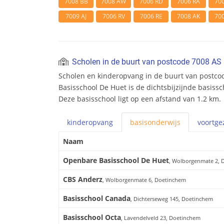
7008 BB
7008 AW
7006 RD
7006 RA
70
7009 AJ
7006 RV
7006 RE
7008 AK
70
Scholen in de buurt van postcode 7008 AS
Scholen en kinderopvang in de buurt van postc
Basisschool De Huet is de dichtsbijzijnde basissc
Deze basisschool ligt op een afstand van 1.2 km.
kinderopvang
basis
onderwijs
voortge
Naam
Openbare Basisschool De Huet
, Wolborgenmate 2, 
CBS Anderz
, Wolborgenmate 6, Doetinchem
Basisschool Canada
, Dichterseweg 145, Doetinchem
Basisschool Octa
, Lavendelveld 23, Doetinchem