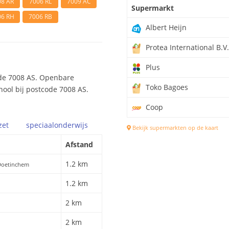
08 AR
7006 RL
7009 AC
Supermarkt
06 RH
7006 RB
Albert Heijn
Protea International B.V.
Plus
ode 7008 AS. Openbare
Toko Bagoes
hool bij postcode 7008 AS.
Coop
zet
speciaal
onderwijs
Bekijk supermarkten op de kaart
Afstand
1.2 km
Doetinchem
1.2 km
2 km
2 km