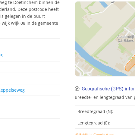
stweg te Doetinchem binnen de
derland. Deze postcode heeft
is gelegen in de buurt
 wijk Wijk 08 in de gemeente
25
Geografische (GPS) info
 Keppelseweg
Breedte- en lengtegraad van
Breedtegraad (N):
Lengtegraad (E):
Bekijk in Google Maps