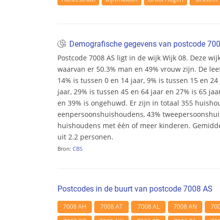
Demografische gegevens van postcode 70
Postcode 7008 AS ligt in de wijk Wijk 08. Deze wijk
waarvan er 50.3% man en 49% vrouw zijn. De leeft
14% is tussen 0 en 14 jaar, 9% is tussen 15 en 24
jaar, 29% is tussen 45 en 64 jaar en 27% is 65 ja
en 39% is ongehuwd. Er zijn in totaal 355 huish
eenpersoonshuishoudens, 43% tweepersoonshu
huishoudens met één of meer kinderen. Gemidd
uit 2.2 personen.
Bron:
CBS
Postcodes in de buurt van postcode 7008 AS
7008 AH
7008 AT
7008 AL
7008 AN
70