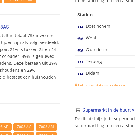
treinstation ligt op een afst
Station
Doetinchem
08AS
 telt in totaal 785 inwoners
Wehl
ijden zijn als volgt verdeeld:
 jaar, 21% is tussen 25 en 44
Gaanderen
ar of ouder. 49% is gehuwed
Terborg
oudens. Deze bestaan uit 29%
ishoudens en 29%
Didam
eld bestaat een huishouden
Bekijk treinstations op de kaart
Supermarkt in de buurt 
De dichtstbijzijnde supermark
supermarkt ligt op een afsta
08 AP
7008 AV
7008 AM