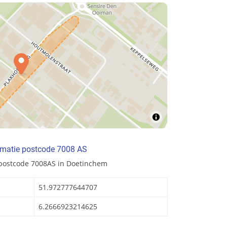
rmatie postcode 7008 AS
 postcode 7008AS in Doetinchem
51.972777644707
6.2666923214625