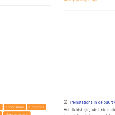
Treinstations in de buur
g
Edisonstraat
Grutbroek
Het dichtstbijzijnde treinstat
Mercuriusstraat