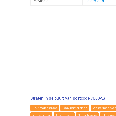
Provincie
Gelderland
Straten in de buurt van postcode 7008AS
Houtmolenstraat
Padvindsterslaan
Westermaatwe
Hanzestraat
Bijlsmalaan
Groot Hagen
Brasem