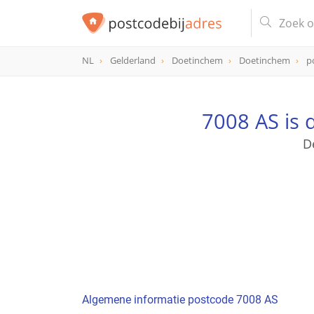
NL
Gelderland
Doetinchem
Doetinchem
p
postcode
7008 AS
7008 AS is
D
Algemene informatie postcode 7008 AS