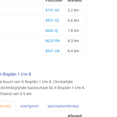
Postcode
Afstand
8731 AX
3.2 km
8831 XZ
6.6 km
8602 XJ
7.8 km
8629 RN
8.3 km
8601 HK
8.4 km
t Risplân 1 t/m 8
buurt van It Risplân 1 t/m 8. Christelijke
dichtsbijzijnde basisschool bij It Risplân 1 t/m 8.
afstand van 0.5 km.
erwijs
voortgezet
speciaal
onderwijs
Afstand