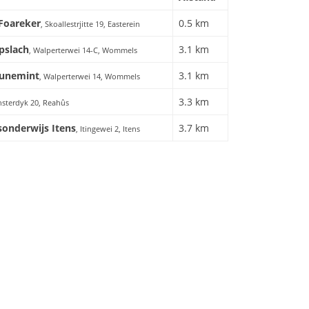
 Foareker
0.5 km
, Skoallestrjitte 19, Easterein
pslach
3.1 km
, Walperterwei 14-C, Wommels
 Funemint
3.1 km
, Walperterwei 14, Wommels
3.3 km
nsterdyk 20, Reahûs
onderwijs Itens
3.7 km
, Itingewei 2, Itens