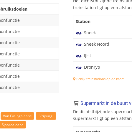
Het dichtstbijzijnde treinstatio
treinstation ligt op een afsta
bruiksdoelen
onfunctie
Station
onfunctie
Sneek
onfunctie
Sneek Noord
onfunctie
IJlst
onfunctie
Dronryp
onfunctie
Bekijk treinstations op de kaart
onfunctie
Supermarkt in de buurt va
De dichtstbijzijnde supermarkt
Van Eysingaleane
Vrijburg
supermarkt ligt op een afstan
Sjaardaleane