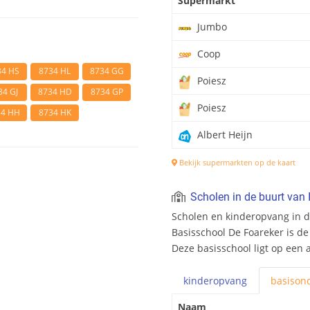
Supermarkt
Jumbo
Coop
34 HS
8734 HL
8734 GG
Poiesz
34 GJ
8734 HD
8734 GP
Poiesz
34 HH
8734 HK
Albert Heijn
Bekijk supermarkten op de kaart
Scholen in de buurt van I
Scholen en kinderopvang in de 
Basisschool De Foareker is de 
Deze basisschool ligt op een 
kinderopvang
basis
ond
Naam