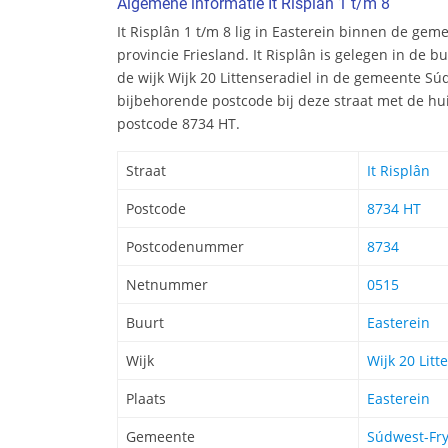
Algemene informatie It Risplân 1 t/m 8
It Risplân 1 t/m 8 lig in Easterein binnen de ge
provincie Friesland. It Risplân is gelegen in de b
de wijk Wijk 20 Littenseradiel in de gemeente Sú
bijbehorende postcode bij deze straat met de hu
postcode 8734 HT.
Straat
It Risplân
Postcode
8734 HT
Postcodenummer
8734
Netnummer
0515
Buurt
Easterein
Wijk
Wijk 20 Litt
Plaats
Easterein
Gemeente
Súdwest-Fry