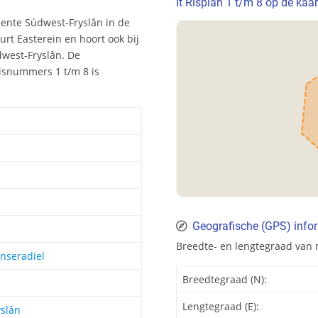
It Risplân 1 t/m 8 op de kaar
meente Súdwest-Fryslân in de
uurt Easterein en hoort ook bij
dwest-Fryslân. De
isnummers 1 t/m 8 is
Geografische (GPS) infor
Breedte- en lengtegraad van m
enseradiel
Breedtegraad (N):
Lengtegraad (E):
slân