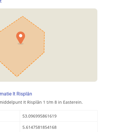
t
matie It Risplân
iddelpunt It Risplân 1 t/m 8 in Easterein.
53.096995861619
5.6147581854168