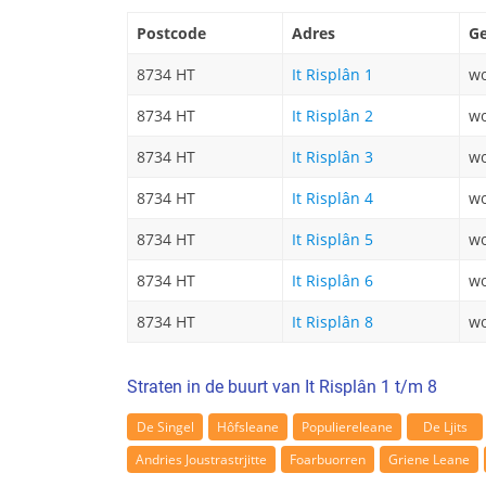
Postcode
Adres
Ge
8734 HT
It Risplân 1
wo
8734 HT
It Risplân 2
wo
8734 HT
It Risplân 3
wo
8734 HT
It Risplân 4
wo
8734 HT
It Risplân 5
wo
8734 HT
It Risplân 6
wo
8734 HT
It Risplân 8
wo
Straten in de buurt van It Risplân 1 t/m 8
De Singel
Hôfsleane
Populiereleane
De Ljits
Andries Joustrastrjitte
Foarbuorren
Griene Leane