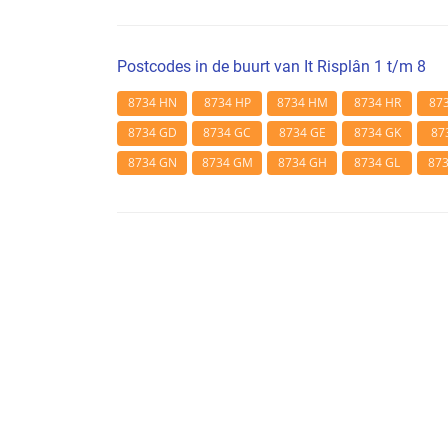
Postcodes in de buurt van It Risplân 1 t/m 8
8734 HN
8734 HP
8734 HM
8734 HR
87
8734 GD
8734 GC
8734 GE
8734 GK
87
8734 GN
8734 GM
8734 GH
8734 GL
87