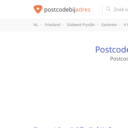
NL
Friesland
Súdwest-Fryslân
Easterein
It
Postcode
Postcod