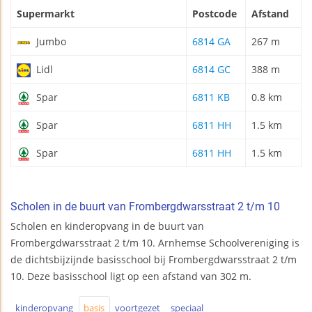
Supermarkt
Postcode
Afstand
Jumbo
6814 GA
267 m
Lidl
6814 GC
388 m
Spar
6811 KB
0.8 km
Spar
6811 HH
1.5 km
Spar
6811 HH
1.5 km
Scholen in de buurt van Frombergdwarsstraat 2 t/m 10
Scholen en kinderopvang in de buurt van
Frombergdwarsstraat 2 t/m 10. Arnhemse Schoolvereniging is
de dichtsbijzijnde basisschool bij Frombergdwarsstraat 2 t/m
10. Deze basisschool ligt op een afstand van 302 m.
kinderopvang
basis
voortgezet
speciaal