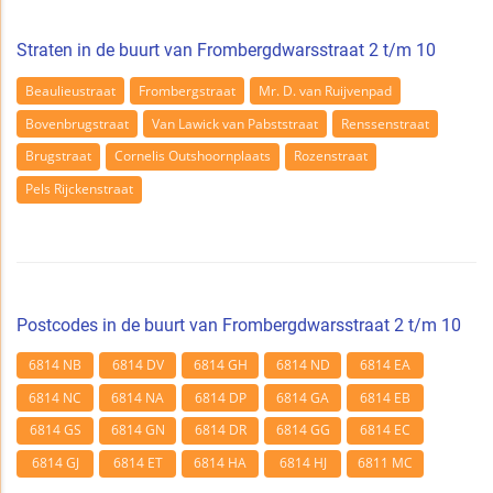
Straten in de buurt van Frombergdwarsstraat 2 t/m 10
Beaulieustraat
Frombergstraat
Mr. D. van Ruijvenpad
Bovenbrugstraat
Van Lawick van Pabststraat
Renssenstraat
Brugstraat
Cornelis Outshoornplaats
Rozenstraat
Pels Rijckenstraat
Postcodes in de buurt van Frombergdwarsstraat 2 t/m 10
6814 NB
6814 DV
6814 GH
6814 ND
6814 EA
6814 NC
6814 NA
6814 DP
6814 GA
6814 EB
6814 GS
6814 GN
6814 DR
6814 GG
6814 EC
6814 GJ
6814 ET
6814 HA
6814 HJ
6811 MC