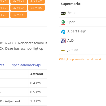
74 CH
3774 CV
3774 CM
Supermarkt
74 BD
3774 CA
3774 BC
Emte
74 CP
3774 CG
Spar
Albert Heijn
ALDI
de 3774 CX. Rehobothschool is
CX. Deze basisschool ligt op
Jumbo
Bekijk supermarkten op de kaart
zet
speciaal
onderwijs
Afstand
0.4 km
0.5 km
k
1.3 km
 Kootwijkerbroek