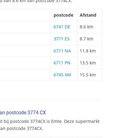
and van 8.6 km van postcode 3774CX.
postcode
Afstand
6741 DE
8.6 km
3771 ES
8.7 km
6711 NA
11.8 km
6711 PN
13.5 km
6745 XM
15.5 km
van postcode 3774 CX
kt bij postcode 3774CX is Emte. Deze supermarkt
 van postcode 3774CX.