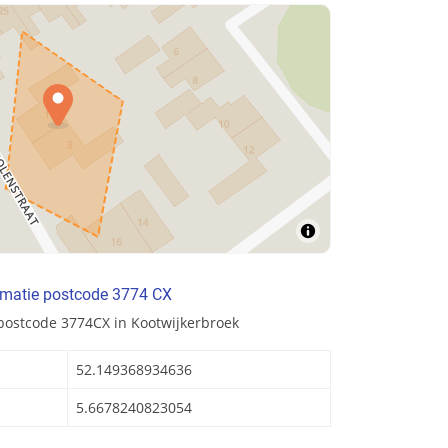
rmatie postcode 3774 CX
postcode 3774CX in Kootwijkerbroek
52.149368934636
5.6678240823054