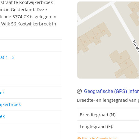
straat te Kootwijkerbroek
incie Gelderland. Deze
code 3774 CX is gelegen in
 Wijk 56 Kootwijkerbroek in
t 1 - 3
Geografische (GPS) info
oek
Breedte- en lengtegraad van 
ijkerbroek
Breedtegraad (N):
oek
Lengtegraad (E):
Bekijk in Google Maps