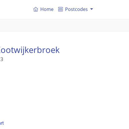
Home
Postcodes
Kootwijkerbroek
 3
rt