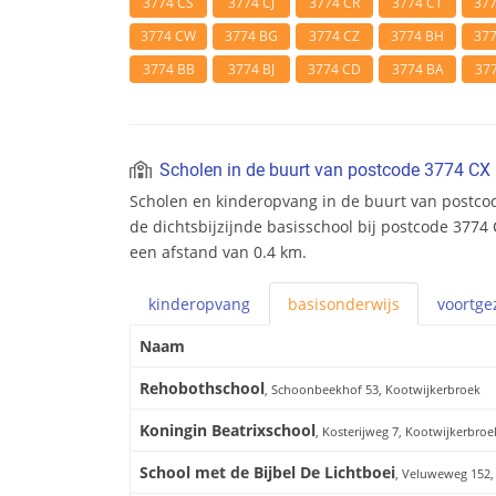
3774 CS
3774 CJ
3774 CR
3774 CT
37
3774 CW
3774 BG
3774 CZ
3774 BH
37
3774 BB
3774 BJ
3774 CD
3774 BA
37
Scholen in de buurt van postcode 3774 CX
Scholen en kinderopvang in de buurt van postco
de dichtsbijzijnde basisschool bij postcode 3774 
een afstand van 0.4 km.
kinderopvang
basis
onderwijs
voortge
Naam
Rehobothschool
, Schoonbeekhof 53, Kootwijkerbroek
Koningin Beatrixschool
, Kosterijweg 7, Kootwijkerbroe
School met de Bijbel De Lichtboei
, Veluweweg 152,