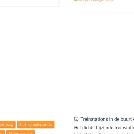
Treinstations in de buur
terijweg
Stellingmolenstraat
Het dichtstbijzijnde treinstat
at
Magirusstraat