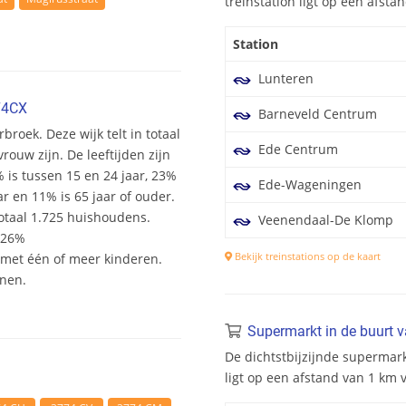
treinstation ligt op een afst
Station
Lunteren
74CX
Barneveld Centrum
broek. Deze wijk telt in totaal
Ede Centrum
ouw zijn. De leeftijden zijn
% is tussen 15 en 24 jaar, 23%
Ede-Wageningen
ar en 11% is 65 jaar of ouder.
otaal 1.725 huishoudens.
Veenendaal-De Klomp
 26%
Bekijk treinstations op de kaart
et één of meer kinderen.
onen.
Supermarkt in de buurt 
De dichtstbijzijnde supermar
ligt op een afstand van 1 km