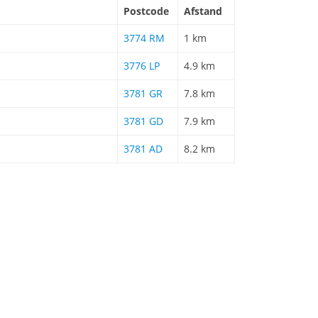
Postcode
Afstand
3774 RM
1 km
3776 LP
4.9 km
3781 GR
7.8 km
3781 GD
7.9 km
3781 AD
8.2 km