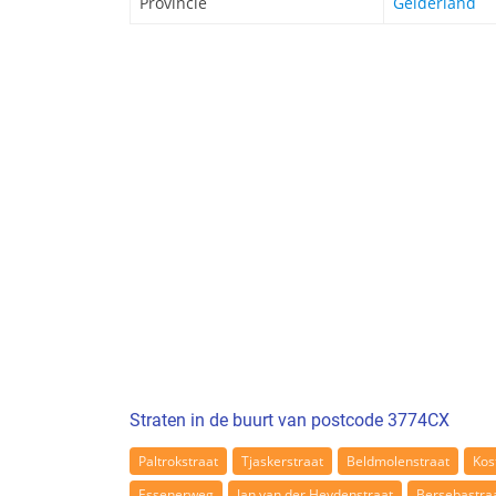
Provincie
Gelderland
Straten in de buurt van postcode 3774CX
Paltrokstraat
Tjaskerstraat
Beldmolenstraat
Kos
Essenerweg
Jan van der Heydenstraat
Bersebastra