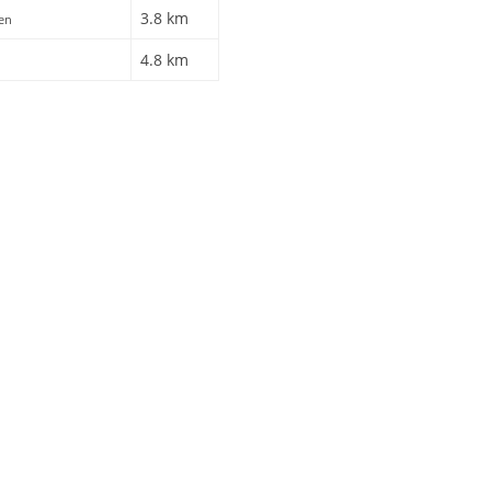
3.8 km
ren
4.8 km