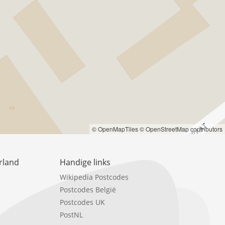
© OpenMapTiles
© OpenStreetMap contributors
rland
Handige links
Wikipedia Postcodes
Postcodes België
Postcodes UK
PostNL