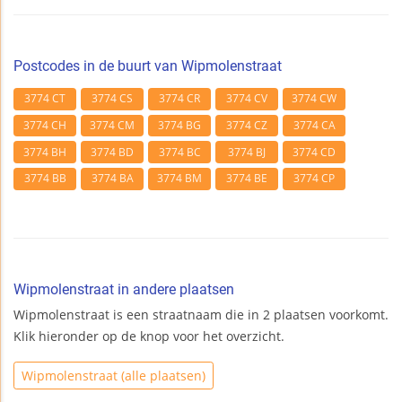
Postcodes in de buurt van Wipmolenstraat
3774 CT
3774 CS
3774 CR
3774 CV
3774 CW
3774 CH
3774 CM
3774 BG
3774 CZ
3774 CA
3774 BH
3774 BD
3774 BC
3774 BJ
3774 CD
3774 BB
3774 BA
3774 BM
3774 BE
3774 CP
Wipmolenstraat in andere plaatsen
Wipmolenstraat is een straatnaam die in 2 plaatsen voorkomt.
Klik hieronder op de knop voor het overzicht.
Wipmolenstraat (alle plaatsen)