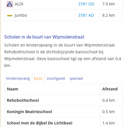
ALDI
3781 GD
7.9 km
Jumbo
3781 AD
8.2 km
Scholen in de buurt van Wipmolenstraat
Scholen en kinderopvang in de buurt van Wipmolenstraat.
Rehobothschool is de dichtsbijzijnde basisschool bij
Wipmolenstraat. Deze basisschool ligt op een afstand van 0.4
km.
kinderopvang
basis
voortgezet
speciaal
Naam
Afstand
Rehobothschool
0.4 km
Koningin Beatrixschool
0.5 km
School met de Bijbel De Lichtboei
1.4 km