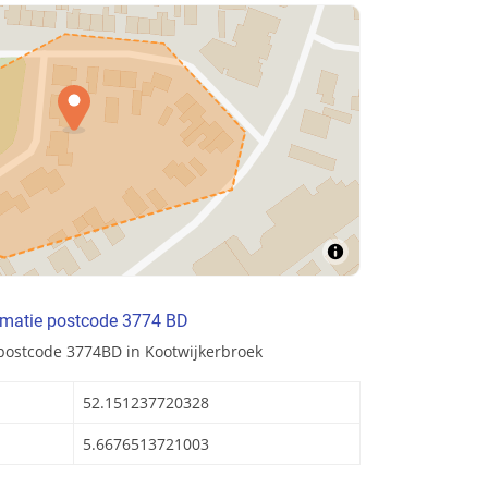
rmatie postcode 3774 BD
postcode 3774BD in Kootwijkerbroek
52.151237720328
5.6676513721003