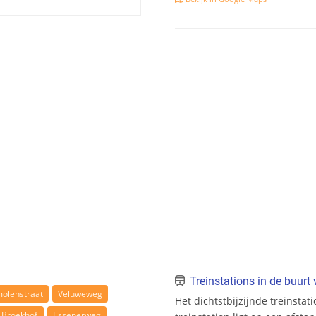
Treinstations in de buur
olenstraat
Veluweweg
Het dichtstbijzijnde treinsta
Broekhof
Essenerweg