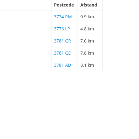
Postcode
Afstand
3774 RM
0.9 km
3776 LP
4.8 km
3781 GR
7.6 km
3781 GD
7.8 km
3781 AD
8.1 km