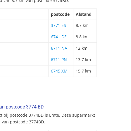
and van 8.7 km van postcode 3774BD.
postcode
Afstand
3771 ES
8.7 km
6741 DE
8.8 km
6711 NA
12 km
6711 PN
13.7 km
6745 XM
15.7 km
van postcode 3774 BD
kt bij postcode 3774BD is Emte. Deze supermarkt
km van postcode 3774BD.