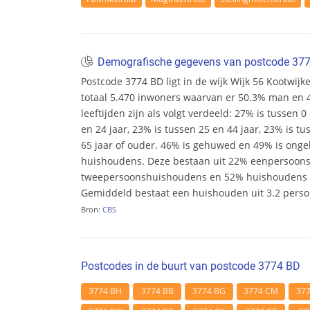
Demografische gegevens van postcode 37
Postcode 3774 BD ligt in de wijk Wijk 56 Kootwijke
totaal 5.470 inwoners waarvan er 50.3% man en 
leeftijden zijn als volgt verdeeld: 27% is tussen 0
en 24 jaar, 23% is tussen 25 en 44 jaar, 23% is tu
65 jaar of ouder. 46% is gehuwed en 49% is ongeh
huishoudens. Deze bestaan uit 22% eenpersoon
tweepersoonshuishoudens en 52% huishoudens m
Gemiddeld bestaat een huishouden uit 3.2 pers
Bron:
CBS
Postcodes in de buurt van postcode 3774 BD
3774 BH
3774 BB
3774 BG
3774 CM
37