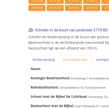
3774 CW
3774 BC
3774 CX
3774 CT
37
3774 BK
3774 CR
3774 BJ
3774 CK
37
Scholen in de buurt van postcode 3774 BD
Scholen en kinderopvang in de buurt van postco
Beatrixschool is de dichtsbijzijnde basisschool b
basisschool ligt op een afstand van 359 m.
kinderopvang
basis
onderwijs
voortge
Naam
Koningin Beatrixschool
, Kosterijweg 7, Kootwijkerbroe
Rehobothschool
, Schoonbeekhof 53, Kootwijkerbroek
School met de Bijbel De Lichtboei
, Veluweweg 152,
Basisschool met de Bijbel
, Hoge Valkseweg 37, Lunte