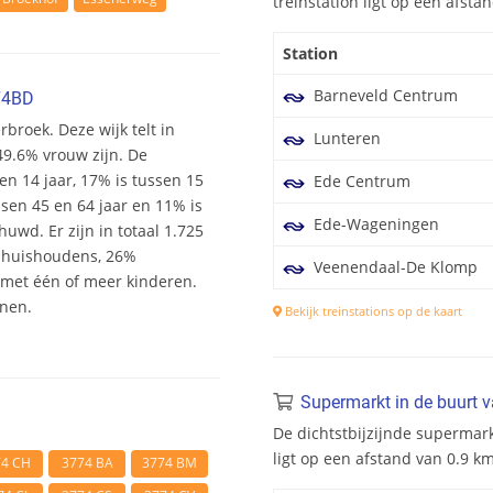
treinstation ligt op een afst
Station
Barneveld Centrum
74BD
rbroek. Deze wijk telt in
Lunteren
49.6% vrouw zijn. De
 en 14 jaar, 17% is tussen 15
Ede Centrum
ssen 45 en 64 jaar en 11% is
Ede-Wageningen
uwd. Er zijn in totaal 1.725
shuishoudens, 26%
Veenendaal-De Klomp
et één of meer kinderen.
onen.
Bekijk treinstations op de kaart
Supermarkt in de buurt 
De dichtstbijzijnde supermar
ligt op een afstand van 0.9 
74 CH
3774 BA
3774 BM