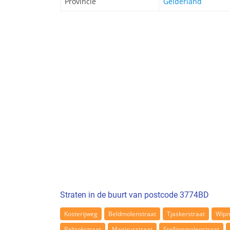
Provincie
Gelderland
Straten in de buurt van postcode 3774BD
Kosterijweg
Beldmolenstraat
Tjaskerstraat
Wipm
Paltrokstraat
Magirusstraat
Stellingmolenstraat