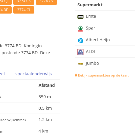
74 CJ
3774 CS
3774 CV
Supermarkt
74 BE
3774 CL
Emte
Spar
Albert Heijn
de 3774 BD. Koningin
ALDI
ij postcode 3774 BD. Deze
Jumbo
zet
speciaal
onderwijs
Bekijk supermarkten op de kaart
Afstand
359 m
k
0.5 km
1.2 km
 Kootwijkerbroek
4 km
ren