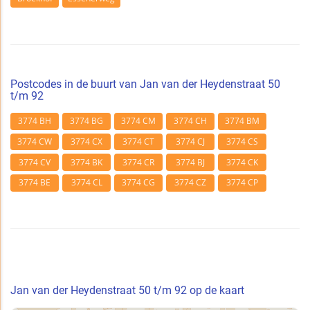
Postcodes in de buurt van Jan van der Heydenstraat 50
t/m 92
3774 BH
3774 BG
3774 CM
3774 CH
3774 BM
3774 CW
3774 CX
3774 CT
3774 CJ
3774 CS
3774 CV
3774 BK
3774 CR
3774 BJ
3774 CK
3774 BE
3774 CL
3774 CG
3774 CZ
3774 CP
Jan van der Heydenstraat 50 t/m 92 op de kaart